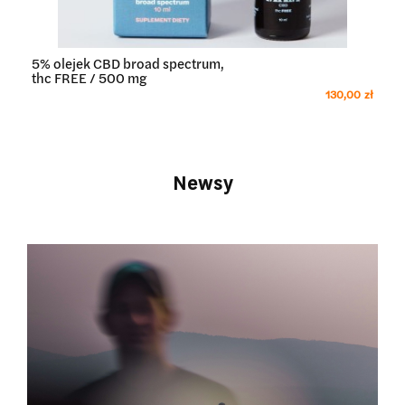
5% olejek CBD broad spectrum,
thc FREE / 500 mg
ł
130,00 zł
Newsy