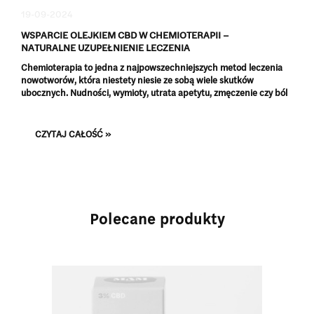
19-09-2024
WSPARCIE OLEJKIEM CBD W CHEMIOTERAPII –
NATURALNE UZUPEŁNIENIE LECZENIA
ONKOLOGICZNEGO
Chemioterapia to jedna z najpowszechniejszych metod leczenia
nowotworów, która niestety niesie ze sobą wiele skutków
ubocznych. Nudności, wymioty, utrata apetytu, zmęczenie czy ból
to tylko niektóre z dolegliwości, z jakimi zmagają się pacjenci
poddawani chemioterapii. W związku z tym coraz więcej osób
poszukuje naturalnych metod, które mogą pomóc w złagodzeniu
CZYTAJ CAŁOŚĆ »
tych objawów. Jednym z takich rozwiązań jest olejek CBD, czyli
kannabidiol pozyskiwany z konopi siewnych.
Polecane produkty