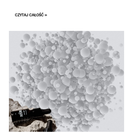
wspierać proces powrotu do równowagi psychicznej i poprawy
jakości życia osób borykających się z tym zaburzeniem.
CZYTAJ CAŁOŚĆ »