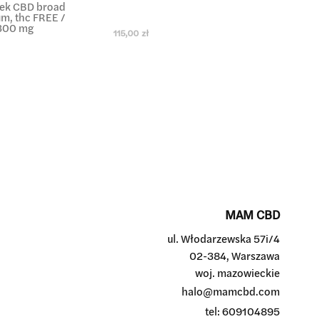
jek CBD broad
m, thc FREE /
300 mg
115,00 zł
MAM CBD
ul. Włodarzewska 57i/4
02-384, Warszawa
woj. mazowieckie
halo@mamcbd.com
tel: 609104895