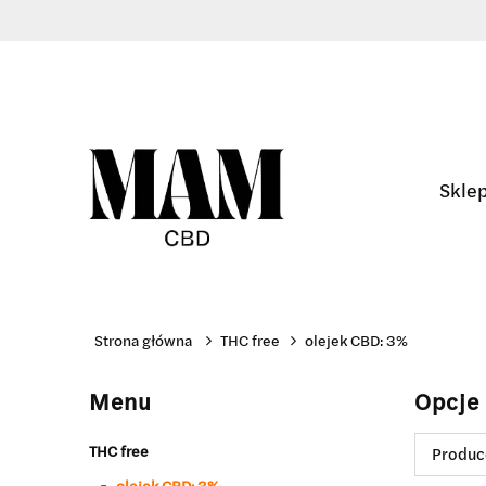
Sklep
Strona główna
THC free
olejek CBD: 3%
Menu
Opcje
THC free
Produce
olejek CBD: 3%